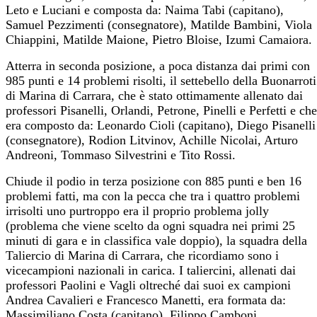
Leto e Luciani e composta da: Naima Tabi (capitano),
Samuel Pezzimenti (consegnatore), Matilde Bambini, Viola
Chiappini, Matilde Maione, Pietro Bloise, Izumi Camaiora.
Atterra in seconda posizione, a poca distanza dai primi con
985 punti e 14 problemi risolti, il settebello della Buonarroti
di Marina di Carrara, che è stato ottimamente allenato dai
professori Pisanelli, Orlandi, Petrone, Pinelli e Perfetti e che
era composto da: Leonardo Cioli (capitano), Diego Pisanelli
(consegnatore), Rodion Litvinov, Achille Nicolai, Arturo
Andreoni, Tommaso Silvestrini e Tito Rossi.
Chiude il podio in terza posizione con 885 punti e ben 16
problemi fatti, ma con la pecca che tra i quattro problemi
irrisolti uno purtroppo era il proprio problema jolly
(problema che viene scelto da ogni squadra nei primi 25
minuti di gara e in classifica vale doppio), la squadra della
Taliercio di Marina di Carrara, che ricordiamo sono i
vicecampioni nazionali in carica. I taliercini, allenati dai
professori Paolini e Vagli oltreché dai suoi ex campioni
Andrea Cavalieri e Francesco Manetti, era formata da:
Massimiliano Costa (capitano), Filippo Camboni