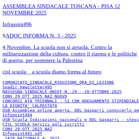
ASSEMBLEA SINDACALE TOSCANA - PISA 12
NOVEMBRE 2025
Infopoint496
S
ADOC INFORMA N. 3 - 2025
4 Novembre. La scuola non si arruola. Contro la
militarizzazione della cultura, contro il riarmo e le politiche
di guerra, per sostenere la Palestina
cisl scuola _ a scuola diamo forma al futuro
COMUNICATO_SINDACALE_RIDUZIONE_ORA_DI_LEZIONE
Snadir newsletter495
RASSEGNA-SINDACALE-ANIEF-N.-29---20-OTTOBRE-2025
CONV 29 OTT 2025 NAZ NUOVO
CONCORSI ATA TRIENNALI - SI CON ADEGUAMENTO STIPENDIALE
LA DIGNITA' CALPESTATA
USB Assemblea online aperta. DDL Gasparri conoscerlo pe
Infopoint494
USB Scuola Indicazioni nazionali e DDL Gasparri - stess
CISL SCUOLA Servizi agli iscritti
CONV 29 OTT 2025 NAZ
Infopoint491.pdf
_SAIR NAZIONALE 4- 202
5