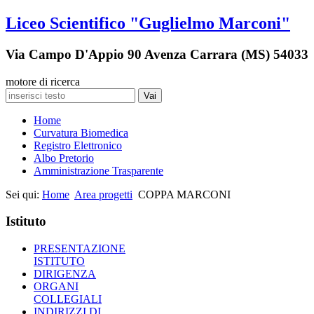
Liceo Scientifico "Guglielmo Marconi"
Via Campo D'Appio 90 Avenza Carrara (MS) 54033
motore di ricerca
Vai
Home
Curvatura Biomedica
Registro Elettronico
Albo Pretorio
Amministrazione Trasparente
Sei qui:
Home
Area progetti
COPPA MARCONI
Istituto
PRESENTAZIONE
ISTITUTO
DIRIGENZA
ORGANI
COLLEGIALI
INDIRIZZI DI