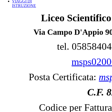
VIAGGI DI
ISTRUZIONE
Liceo Scientifi
Via Campo D'Appio 90
tel. 0585840
msps02000
Posta Certificata:
msp
C.F. 
Codice per Fattur