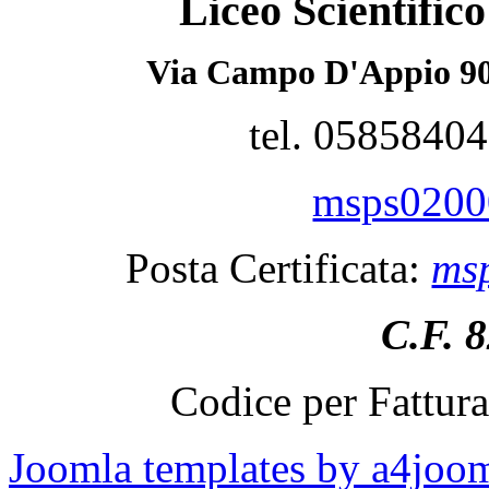
Liceo Scientifi
Via Campo D'Appio 90
tel. 0585840
msps02000
Posta Certificata:
msp
C.F. 
Codice per Fattur
Joomla templates by a4joo