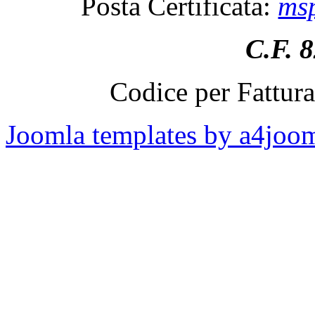
Posta Certificata:
msp
C.F. 
Codice per Fattur
Joomla templates by a4joo