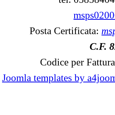
msps02000
Posta Certificata:
msp
C.F. 
Codice per Fattur
Joomla templates by a4joo