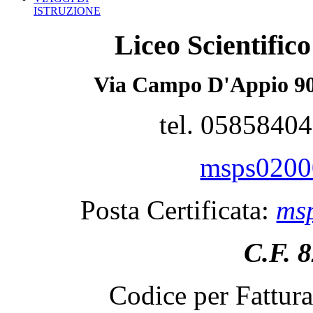
ISTRUZIONE
Liceo Scientifi
Via Campo D'Appio 90
tel. 0585840
msps02000
Posta Certificata:
msp
C.F. 
Codice per Fattur