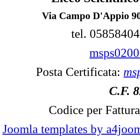
Via Campo D'Appio 90
tel. 0585840
msps02000
Posta Certificata:
msp
C.F. 
Codice per Fattur
Joomla templates by a4joo