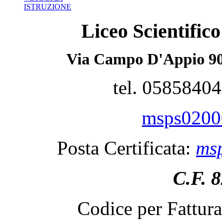
ISTRUZIONE
Liceo Scientifi
Via Campo D'Appio 90
tel. 0585840
msps02000
Posta Certificata:
msp
C.F. 
Codice per Fattur