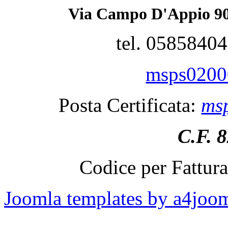
Via Campo D'Appio 90
tel. 0585840
msps02000
Posta Certificata:
msp
C.F. 
Codice per Fattur
Joomla templates by a4joo