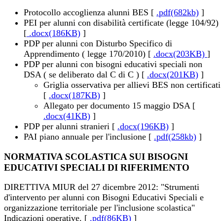
Protocollo accoglienza alunni BES [
.pdf(682kb)
]
PEI per alunni con disabilità certificate (legge 104/92)
[
.docx(186KB)
]
PDP per alunni con Disturbo Specifico di
Apprendimento ( legge 170/2010) [
.docx(203KB)
]
PDP per alunni con bisogni educativi speciali non
DSA ( se deliberato dal C di C ) [
.docx(201KB)
]
Griglia osservativa per allievi BES non certificati
[
.docx(187KB)
]
Allegato per documento 15 maggio DSA [
.docx(41KB)
]
PDP per alunni stranieri [
.docx(196KB)
]
PAI piano annuale per l'inclusione [
.pdf(258kb)
]
NORMATIVA SCOLASTICA SUI BISOGNI
EDUCATIVI SPECIALI DI RIFERIMENTO
DIRETTIVA MIUR del 27 dicembre 2012: "Strumenti
d'intervento per alunni con Bisogni Educativi Speciali e
organizzazione territoriale per l'inclusione scolastica"
Indicazioni operative. [
.pdf(86KB)
]