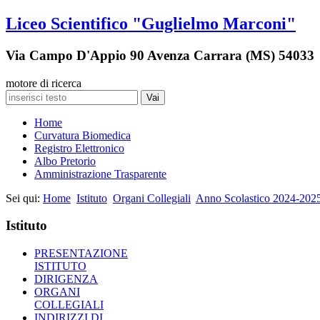
Liceo Scientifico "Guglielmo Marconi"
Via Campo D'Appio 90 Avenza Carrara (MS) 54033
motore di ricerca
Vai
Home
Curvatura Biomedica
Registro Elettronico
Albo Pretorio
Amministrazione Trasparente
Sei qui:
Home
Istituto
Organi Collegiali
Anno Scolastico 2024-202
Istituto
PRESENTAZIONE
ISTITUTO
DIRIGENZA
ORGANI
COLLEGIALI
INDIRIZZI DI