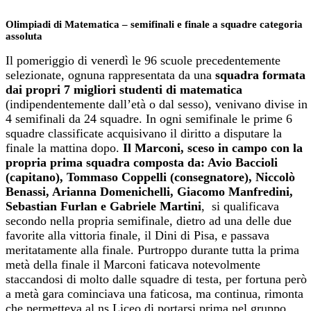
Olimpiadi di Matematica – semifinali e finale a squadre categoria
assoluta
Il pomeriggio di venerdì le 96 scuole precedentemente
selezionate, ognuna rappresentata da una
squadra formata
dai propri 7 migliori studenti di matematica
(indipendentemente dall’età o dal sesso), venivano divise in
4 semifinali da 24 squadre. In ogni semifinale le prime 6
squadre classificate acquisivano il diritto a disputare la
finale la mattina dopo.
Il Marconi, sceso in campo con la
propria prima squadra composta da: Avio Baccioli
(capitano), Tommaso Coppelli (consegnatore), Niccolò
Benassi, Arianna Domenichelli, Giacomo Manfredini,
Sebastian Furlan e Gabriele Martini
, si qualificava
secondo nella propria semifinale, dietro ad una delle due
favorite alla vittoria finale, il Dini di Pisa, e passava
meritatamente alla finale. Purtroppo durante tutta la prima
metà della finale il Marconi faticava notevolmente
staccandosi di molto dalle squadre di testa, per fortuna però
a metà gara cominciava una faticosa, ma continua, rimonta
che permetteva al ns Liceo di portarsi prima nel gruppo