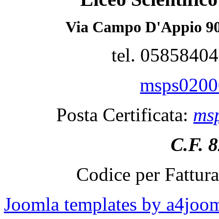
Via Campo D'Appio 90
tel. 0585840
msps02000
Posta Certificata:
msp
C.F. 
Codice per Fattur
Joomla templates by a4joo