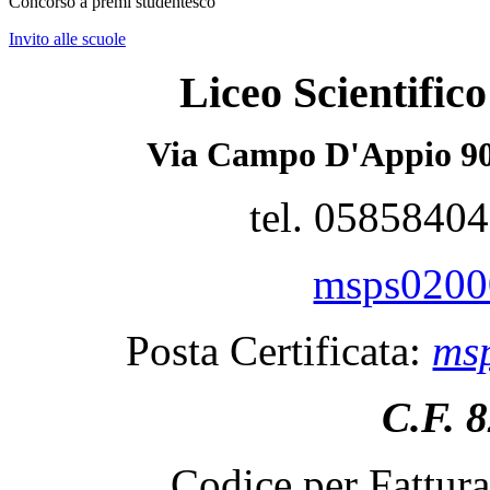
Concorso a premi studentesco
Invito alle scuole
Liceo Scientifi
Via Campo D'Appio 90
tel. 0585840
msps02000
Posta Certificata:
msp
C.F. 
Codice per Fattur