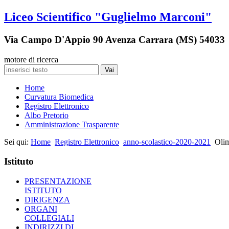
Liceo Scientifico "Guglielmo Marconi"
Via Campo D'Appio 90 Avenza Carrara (MS) 54033
motore di ricerca
Vai
Home
Curvatura Biomedica
Registro Elettronico
Albo Pretorio
Amministrazione Trasparente
Sei qui:
Home
Registro Elettronico
anno-scolastico-2020-2021
Olim
Istituto
PRESENTAZIONE
ISTITUTO
DIRIGENZA
ORGANI
COLLEGIALI
INDIRIZZI DI