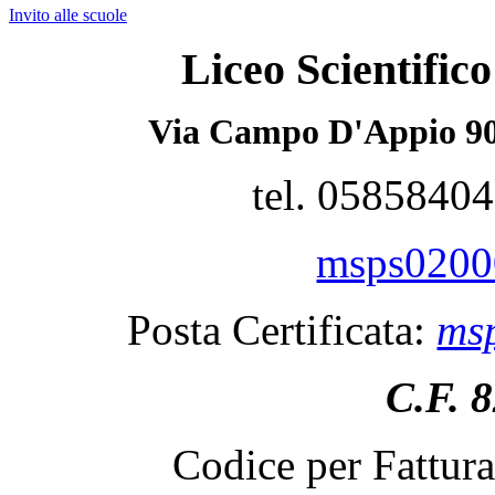
Invito alle scuole
Liceo Scientifi
Via Campo D'Appio 90
tel. 0585840
msps02000
Posta Certificata:
msp
C.F. 
Codice per Fattur