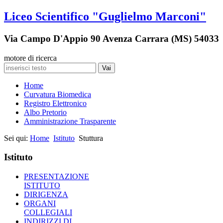
Liceo Scientifico "Guglielmo Marconi"
Via Campo D'Appio 90 Avenza Carrara (MS) 54033
motore di ricerca
Vai
Home
Curvatura Biomedica
Registro Elettronico
Albo Pretorio
Amministrazione Trasparente
Sei qui:
Home
Istituto
Stuttura
Istituto
PRESENTAZIONE
ISTITUTO
DIRIGENZA
ORGANI
COLLEGIALI
INDIRIZZI DI