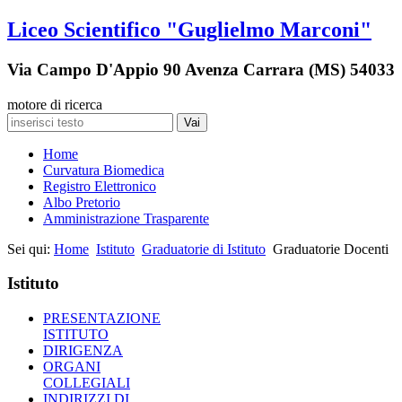
Liceo Scientifico "Guglielmo Marconi"
Via Campo D'Appio 90 Avenza Carrara (MS) 54033
motore di ricerca
Vai
Home
Curvatura Biomedica
Registro Elettronico
Albo Pretorio
Amministrazione Trasparente
Sei qui:
Home
Istituto
Graduatorie di Istituto
Graduatorie Docenti
Istituto
PRESENTAZIONE
ISTITUTO
DIRIGENZA
ORGANI
COLLEGIALI
INDIRIZZI DI