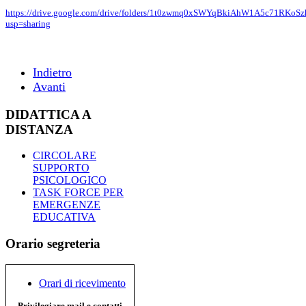
https://drive.google.com/drive/folders/1t0zwmq0xSWYqBkiAhW1A5c71RKoS
usp=sharing
Indietro
Avanti
DIDATTICA A
DISTANZA
CIRCOLARE
SUPPORTO
PSICOLOGICO
TASK FORCE PER
EMERGENZE
EDUCATIVA
Orario segreteria
Orari di ricevimento
Privilegiare mail e contatti