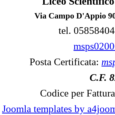
Liceo Scientifi
Via Campo D'Appio 90
tel. 0585840
msps02000
Posta Certificata:
msp
C.F. 
Codice per Fattur
Joomla templates by a4joo