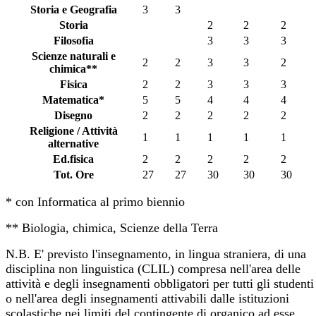
Storia e Geografia
3
3
Storia
2
2
2
Filosofia
3
3
3
Scienze naturali e
2
2
3
3
2
chimica**
Fisica
2
2
3
3
3
Matematica*
5
5
4
4
4
Disegno
2
2
2
2
2
Religione / Attività
1
1
1
1
1
alternative
Ed.fisica
2
2
2
2
2
Tot. Ore
27
27
30
30
30
* con Informatica al primo biennio
** Biologia, chimica, Scienze della Terra
N.B. E' previsto l'insegnamento, in lingua straniera, di una
disciplina non linguistica (CLIL) compresa nell'area delle
attività e degli insegnamenti obbligatori per tutti gli studenti
o nell'area degli insegnamenti attivabili dalle istituzioni
scolastiche nei limiti del contingente di organico ad esse