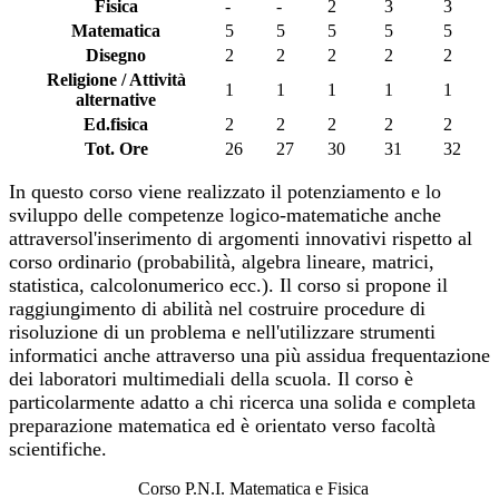
Fisica
-
-
2
3
3
Matematica
5
5
5
5
5
Disegno
2
2
2
2
2
Religione / Attività
1
1
1
1
1
alternative
Ed.fisica
2
2
2
2
2
Tot. Ore
26
27
30
31
32
In questo corso viene realizzato il potenziamento e lo
sviluppo delle competenze logico-matematiche anche
attraversol'inserimento di argomenti innovativi rispetto al
corso ordinario (probabilità, algebra lineare, matrici,
statistica, calcolonumerico ecc.). Il corso si propone il
raggiungimento di abilità nel costruire procedure di
risoluzione di un problema e nell'utilizzare strumenti
informatici anche attraverso una più assidua frequentazione
dei laboratori multimediali della scuola. Il corso è
particolarmente adatto a chi ricerca una solida e completa
preparazione matematica ed è orientato verso facoltà
scientifiche.
Corso P.N.I. Matematica e Fisica