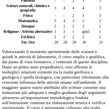
Filosofia
-
-
2
3
3
Scienze naturali, chimica e
3
4
4
4
3
geografia
Fisica
-
-
2
3
3
Matematica
5
4
3
3
3
Disegno
2
2
2
2
2
Religione / Attività alternative
1
1
1
gjfa1
1
Ed.fisica
2
2
2
2
2
Tot. Ore
29
28
29
30
31
Valorizzando il momento sperimentale delle scienze e
quindi le attività di laboratorio, il corso amplia e qualifica,
dal punto di vista formativo, i contenuti di queste discipline.
Dopo un primo anno propedeutico, esso affronta le
molteplici relazioni esistenti tra la realtà geofisica e
geologica e quella biologica, con particolare riferimento alla
crescente influenza delle attività umane sull'ambiente. Il
maggiore spazio orario attribuito alle scienze consente una
trattazione più adeguata e meglio graduata degli argomenti
attraverso un'impostazione metodologica fondata
sull'interazione continua tra elaborazione teorica e verifica
sperimentale. Il corso è stettamente collegato alla realtà