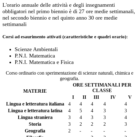
L'orario annuale delle attività e degli insegnamenti
obbligatori nel primo biennio è di 27 ore medie settimanali,
nel secondo biennio e nel quinto anno 30 ore medie
settimanali
Corsi ad esaurimento attivati (caratteristiche e quadri orario):
Scienze Ambientali
P.N.I. Matematica
P.N.I. Matematica e Fisica
Corso ordinario con sperimentazione di scienze naturali, chimica e
geografia.
ORE SETTIMANALI PER
CLASSE
MATERIE
I
II
III
IV
V
Lingua e letteratura italiana
4
4
4
4
4
Lingua e letteratura latina
4
5
4
3
3
Lingua straniera
3
4
3
3
4
Storia
3
2
2
2
3
Geografia
2
-
-
-
-