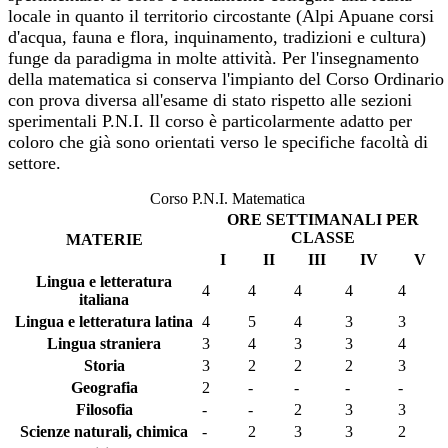
locale in quanto il territorio circostante (Alpi Apuane corsi
d'acqua, fauna e flora, inquinamento, tradizioni e cultura)
funge da paradigma in molte attività. Per l'insegnamento
della matematica si conserva l'impianto del Corso Ordinario
con prova diversa all'esame di stato rispetto alle sezioni
sperimentali P.N.I. Il corso è particolarmente adatto per
coloro che già sono orientati verso le specifiche facoltà di
settore.
Corso P.N.I. Matematica
ORE SETTIMANALI PER
CLASSE
MATERIE
I
II
III
IV
V
Lingua e letteratura
4
4
4
4
4
italiana
Lingua e letteratura latina
4
5
4
3
3
Lingua straniera
3
4
3
3
4
Storia
3
2
2
2
3
Geografia
2
-
-
-
-
Filosofia
-
-
2
3
3
Scienze naturali, chimica
-
2
3
3
2