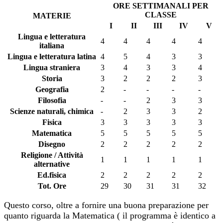
ORE SETTIMANALI PER
CLASSE
MATERIE
I
II
III
IV
V
Lingua e letteratura
4
4
4
4
4
italiana
Lingua e letteratura latina
4
5
4
3
3
Lingua straniera
3
4
3
3
4
Storia
3
2
2
2
3
Geografia
2
-
-
-
-
Filosofia
-
-
2
3
3
Scienze naturali, chimica
-
2
3
3
2
Fisica
3
3
3
3
3
Matematica
5
5
5
5
5
Disegno
2
2
2
2
2
Religione / Attività
1
1
1
1
1
alternative
Ed.fisica
2
2
2
2
2
Tot. Ore
29
30
31
31
32
Questo corso, oltre a fornire una buona preparazione per
quanto riguarda la Matematica ( il programma è identico a