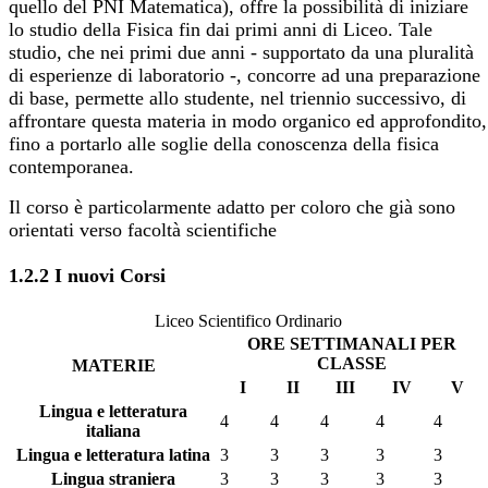
quello del PNI Matematica), offre la possibilità di iniziare
lo studio della Fisica fin dai primi anni di Liceo. Tale
studio, che nei primi due anni - supportato da una pluralità
di esperienze di laboratorio -, concorre ad una preparazione
di base, permette allo studente, nel triennio successivo, di
affrontare questa materia in modo organico ed approfondito,
fino a portarlo alle soglie della conoscenza della fisica
contemporanea.
Il corso è particolarmente adatto per coloro che già sono
orientati verso facoltà scientifiche
1.2.2 I nuovi Corsi
Liceo Scientifico Ordinario
ORE SETTIMANALI PER
CLASSE
MATERIE
I
II
III
IV
V
Lingua e letteratura
4
4
4
4
4
italiana
Lingua e letteratura latina
3
3
3
3
3
Lingua straniera
3
3
3
3
3